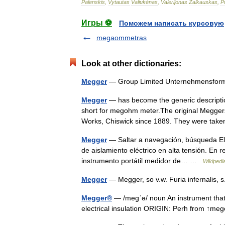
Palenskis
,
Vytautas
Valiukėnas
,
Valerijonas
Žalkauskas
,
P
Игры ⚽
Поможем написать курсовую
megaommetras
Look at other dictionaries:
Megger
— Group Limited Unternehmensfor
Megger
— has become the generic description 
short for megohm meter.The original Megger
Works, Chiswick since 1889. They were ta
Megger
— Saltar a navegación, búsqueda El
de aislamiento eléctrico en alta tensión. En 
instrumento portátil medidor de… …
Wikipedi
Megger
— Megger, so v.w. Furia infernalis,
Megger®
— /megˈə/ noun An instrument that g
electrical insulation ORIGIN: Perh from 