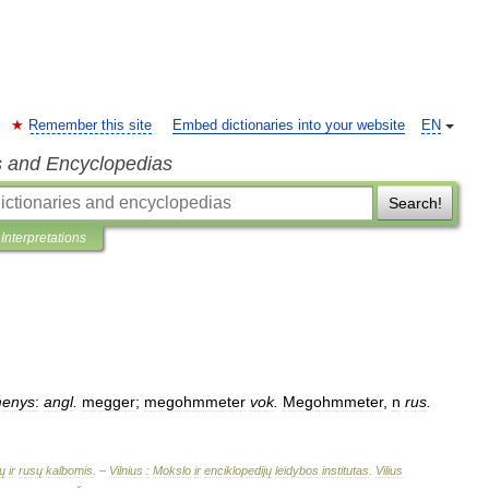
Remember this site
Embed dictionaries into your website
EN
s and Encyclopedias
Search!
Interpretations
menys
:
angl
.
megger
;
megohmmeter
vok
.
Megohmmeter
,
n
rus
.
ų
ir
rusų
kalbomis
. –
Vilnius
:
Mokslo
ir
enciklopedijų
leidybos
institutas
.
Vilius