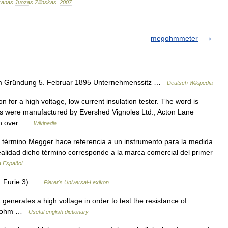
ranas
Juozas
Žilinskas
.
2007
.
megohmmeter
m Gründung 5. Februar 1895 Unternehmenssitz …
Deutsch Wikipedia
for a high voltage, low current insulation tester. The word is
s were manufactured by Evershed Vignoles Ltd., Acton Lane
ken over …
Wikipedia
 término Megger hace referencia a un instrumento para la medida
realidad dicho término corresponde a la marca comercial del primer
a Español
 s. Furie 3) …
Pierer's Universal-Lexikon
enerates a high voltage in order to test the resistance of
↑megohm …
Useful english dictionary