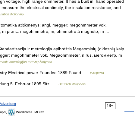
h voltage, high range ohmmeter. It has a built in, hand operated
measure the electrical continuity, the insulation resistance, and
viation dictionary
tomatika atitikmenys: angl. megger; megohmmeter vok.
р, m pranc. mégohmmètre, m; ohmmètre à magnéto, m …
ndartizacija ir metrologija apibrėžtis Megaominių (didesnių kaip
. megger; megohmmeter vok. Megaohmmeter, n rus. мегомметр, m
amasis metrologijos terminų žodynas
ustry Electrical power Founded 1889 Found …
Wikipedia
dung 5. Februar 1895 Sitz …
Deutsch Wikipedia
Advertising
18+
upal,
WordPress, MODx.