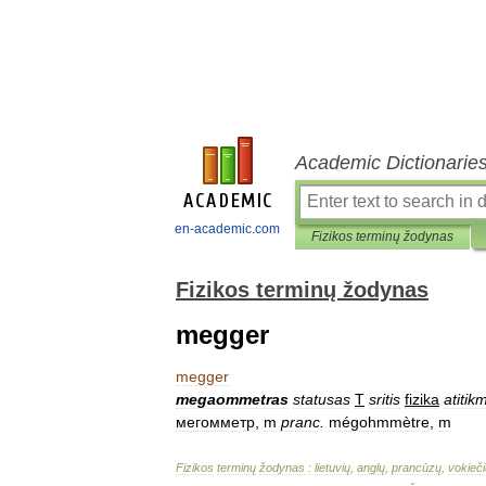
Academic Dictionarie
en-academic.com
Fizikos terminų žodynas
Fizikos terminų žodynas
megger
megger
megaommetras
statusas
T
sritis
fizika
atitik
мегомметр
,
m
pranc
.
mégohmmètre
,
m
Fizikos
terminų
žodynas
:
lietuvių
,
anglų
,
prancūzų
,
vokieči