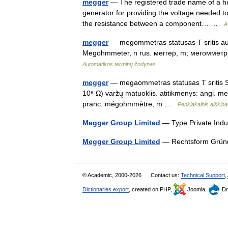
megger
— The registered trade name of a hig
generator for providing the voltage needed to 
the resistance between a component… …
A
megger
— megommetras statusas T sritis au
Megohmmeter, n rus. меггер, m; мегоммет
Automatikos terminų žodynas
megger
— megaommetras statusas T sritis Sta
10⁶ Ω) varžų matuoklis. atitikmenys: angl
pranc. mégohmmètre, m …
Penkiakalbis aiškin
Megger Group Limited
— Type Private Ind
Megger Group Limited
— Rechtsform Grün
© Academic, 2000-2026
Contact us:
Technical Support
,
Dictionaries export
, created on PHP,
Joomla,
Dr